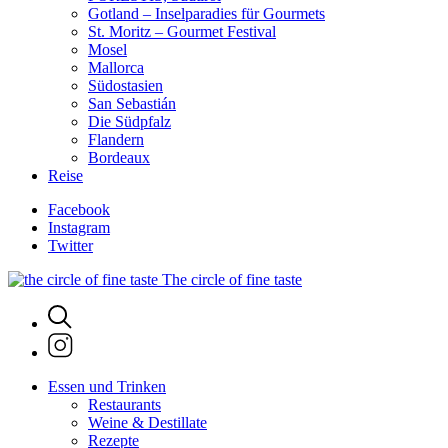
Gotland – Inselparadies für Gourmets
St. Moritz – Gourmet Festival
Mosel
Mallorca
Südostasien
San Sebastián
Die Südpfalz
Flandern
Bordeaux
Reise
Facebook
Instagram
Twitter
The circle of fine taste
Essen und Trinken
Restaurants
Weine & Destillate
Rezepte