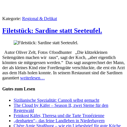
Kategorie:
Regional & Delikat
Filetstück: Sardine statt Seeteufel.
Autor Oliver Zelt, Fotos ©foodhunter „Die klitzekleinen
Seitengräten machen wir raus“, sagt der Koch, „aber eigentlich
könnten sie mitgegessen werden.“ Das sagt ausgerechnet der Mann,
der als kleines Kind eine Forellengräte verschluckte, die erst ein Arzt
aus dem Hals holen konnte. In seinem Restaurant sind die Sardinen
garantiert
weiterlesen…
Gutes zum Lesen
Sizilianische Spezialität: Cannoli selbst gemacht
The Cloud by Käfer – Season II, zwei Sterne für den
Regenwald
Feinkost Käfer, Theresa und die Tarte Tropézienne
„denharten“– das feine Landleben in Niederbayern
Chère Amie Straßburg – wie ein Liebesbrief für gute Küche