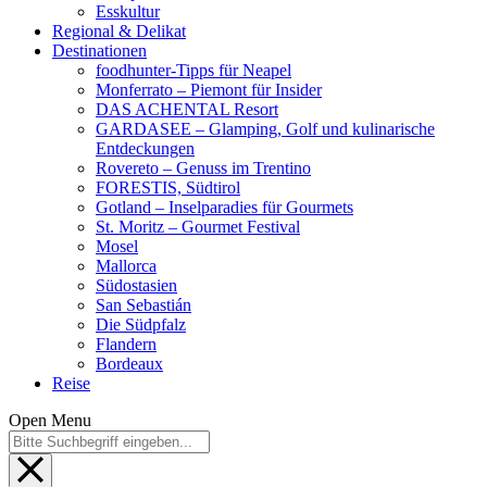
Esskultur
Regional & Delikat
Destinationen
foodhunter-Tipps für Neapel
Monferrato – Piemont für Insider
DAS ACHENTAL Resort
GARDASEE – Glamping, Golf und kulinarische
Entdeckungen
Rovereto – Genuss im Trentino
FORESTIS, Südtirol
Gotland – Inselparadies für Gourmets
St. Moritz – Gourmet Festival
Mosel
Mallorca
Südostasien
San Sebastián
Die Südpfalz
Flandern
Bordeaux
Reise
Open Menu