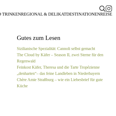
D TRINKEN
REGIONAL & DELIKAT
DESTINATIONEN
REISE
Gutes zum Lesen
Sizilianische Spezialität: Cannoli selbst gemacht
The Cloud by Käfer – Season II, zwei Sterne für den
Regenwald
Feinkost Käfer, Theresa und die Tarte Tropézienne
„denharten“– das feine Landleben in Niederbayern
Chère Amie Straßburg – wie ein Liebesbrief für gute
Küche