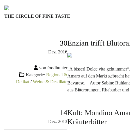
Skip
to
THE CIRCLE OF FINE TASTE
content
30
Enzian trifft Bluto
Dez.
2016
von foodhunter
„A bisserl Dolce vita geht immer“
Kategorie:
Regional &
Amaro auf den Markt gebracht ha
Delikat
/
Weine & Destillate
Bavarese. Autor Sabine Ruhland
aus Bitterorangen, Rhabarber und
14
Kult: Mondino Amaro
Kräuterbitter
Dez.
2013