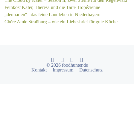
The Cloud by Käfer – Season II, zwei Sterne für den Regenwald
Feinkost Käfer, Theresa und die Tarte Tropézienne
„denharten“– das feine Landleben in Niederbayern
Chère Amie Straßburg – wie ein Liebesbrief für gute Küche
© 2026 foodhunter.de
Kontakt
Impressum
Datenschutz