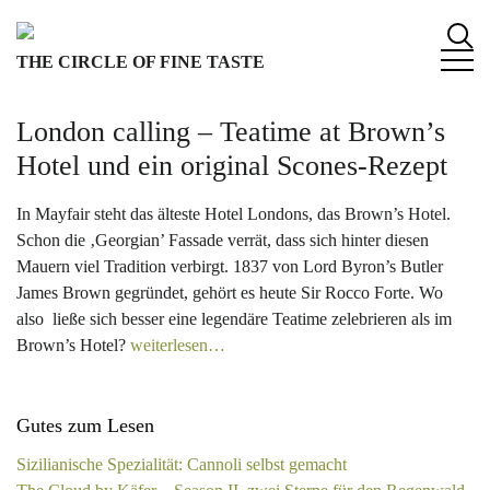
S
k
THE CIRCLE OF FINE TASTE
i
p
t
London calling – Teatime at Brown’s
o
Hotel und ein original Scones-Rezept
c
o
In Mayfair steht das älteste Hotel Londons, das Brown’s Hotel.
n
Schon die ‚Georgian’ Fassade verrät, dass sich hinter diesen
t
Mauern viel Tradition verbirgt. 1837 von Lord Byron’s Butler
e
James Brown gegründet, gehört es heute Sir Rocco Forte. Wo
n
also ließe sich besser eine legendäre Teatime zelebrieren als im
t
Brown’s Hotel?
weiterlesen…
Gutes zum Lesen
Sizilianische Spezialität: Cannoli selbst gemacht