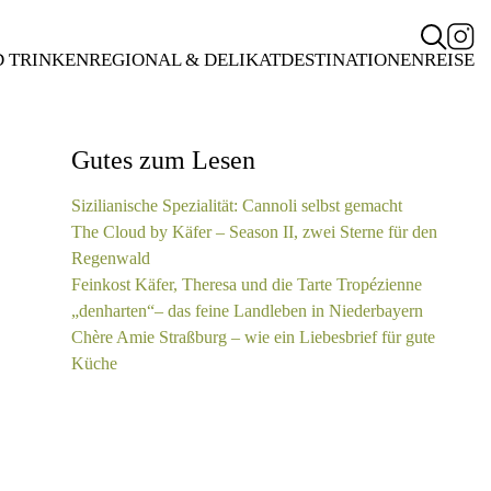
D TRINKEN
REGIONAL & DELIKAT
DESTINATIONEN
REISE
Gutes zum Lesen
Sizilianische Spezialität: Cannoli selbst gemacht
The Cloud by Käfer – Season II, zwei Sterne für den
Regenwald
Feinkost Käfer, Theresa und die Tarte Tropézienne
„denharten“– das feine Landleben in Niederbayern
Chère Amie Straßburg – wie ein Liebesbrief für gute
Küche