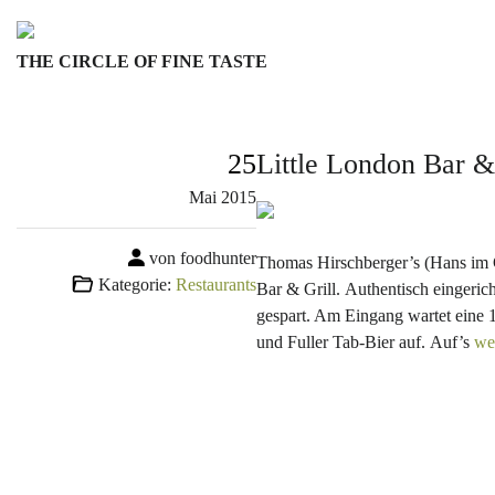
Skip
to
THE CIRCLE OF FINE TASTE
content
25
Little London Bar &
Mai
2015
von foodhunter
Thomas Hirschberger’s (Hans im G
Kategorie:
Restaurants
Bar & Grill. Authentisch eingeric
gespart. Am Eingang wartet eine 
und Fuller Tab-Bier auf. Auf’s
we