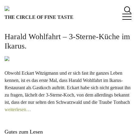
S
k
THE CIRCLE OF FINE TASTE
i
p
t
Harald Wohlfahrt – 3-Sterne-Küche im
o
Ikarus.
c
o
n
t
Obwohl Eckart Witzigmann und er sich fast ihr ganzes Leben
e
kennen, ist es das erste Mal, dass Harald Wohlfahrt im Ikarus-
n
Restaurant als Gastkoch auftritt. Eckart habe sich nicht getraut ihn
t
zu fragen, lächelt der 3-Sterne-Koch, von dem allerdings bekannt
ist, dass der nur selten den Schwarzwald und die Traube Tonbach
weiterlesen…
Gutes zum Lesen