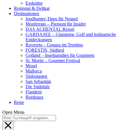
Esskultur
Regional & Delikat
Destinationen
foodhunter-Tipps für Neapel
Monferrato – Piemont für Insider
DAS ACHENTAL Resort
GARDASEE – Glamping, Golf und kulinarische
Entdeckungen
Rovereto – Genuss im Trentino
FORESTIS, Südtirol
Gotland – Inselparadies für Gourmets
St. Moritz – Gourmet Festival
Mosel
Mallorca
Südostasien
San Sebastián
Die Südpfalz
Flandern
Bordeaux
Reise
Open Menu