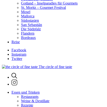
Gotland – Inselparadies für Gourmets
St. Moritz – Gourmet Festival
Mosel
Mallorca
Südostasien
San Sebastián
Die Südpfalz
Flandern
Bordeaux
Reise
Facebook
Instagram
Twitter
The circle of fine taste
Essen und Trinken
Restaurants
Weine & Destillate
Rezepte