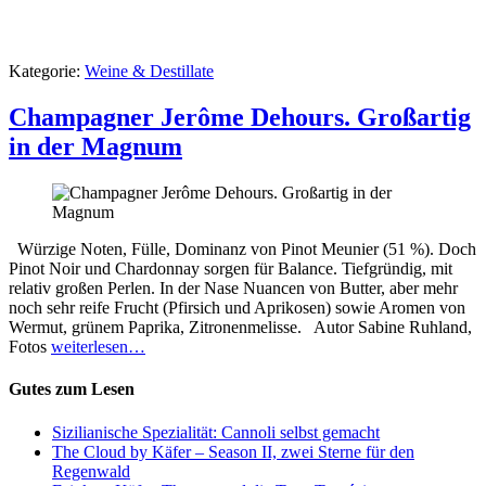
Kategorie:
Weine & Destillate
Champagner Jerôme Dehours. Großartig
in der Magnum
Würzige Noten, Fülle, Dominanz von Pinot Meunier (51 %). Doch
Pinot Noir und Chardonnay sorgen für Balance. Tiefgründig, mit
relativ großen Perlen. In der Nase Nuancen von Butter, aber mehr
noch sehr reife Frucht (Pfirsich und Aprikosen) sowie Aromen von
Wermut, grünem Paprika, Zitronenmelisse. Autor Sabine Ruhland,
Fotos
weiterlesen…
Gutes zum Lesen
Sizilianische Spezialität: Cannoli selbst gemacht
The Cloud by Käfer – Season II, zwei Sterne für den
Regenwald