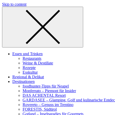
Skip to content
Essen und Trinken
Restaurants
Weine & Destillate
Rezepte
Esskultur
Regional & Delikat
Destinationen
foodhunter-Tipps für Neapel
Monferrato – Piemont für Insider
DAS ACHENTAL Resort
GARDASEE – Glamping, Golf und kulinarische Entde
Rovereto – Genuss im Trentino
FORESTIS, Südtirol
Gotland – Inselparadies für Gourmets