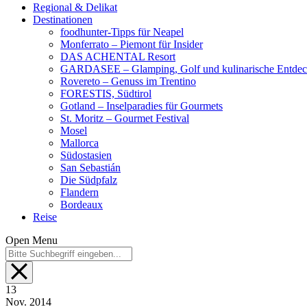
Regional & Delikat
Destinationen
foodhunter-Tipps für Neapel
Monferrato – Piemont für Insider
DAS ACHENTAL Resort
GARDASEE – Glamping, Golf und kulinarische Entde
Rovereto – Genuss im Trentino
FORESTIS, Südtirol
Gotland – Inselparadies für Gourmets
St. Moritz – Gourmet Festival
Mosel
Mallorca
Südostasien
San Sebastián
Die Südpfalz
Flandern
Bordeaux
Reise
Open Menu
13
Nov.
2014