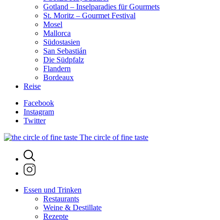
Gotland – Inselparadies für Gourmets
St. Moritz – Gourmet Festival
Mosel
Mallorca
Südostasien
San Sebastián
Die Südpfalz
Flandern
Bordeaux
Reise
Facebook
Instagram
Twitter
The circle of fine taste
Essen und Trinken
Restaurants
Weine & Destillate
Rezepte