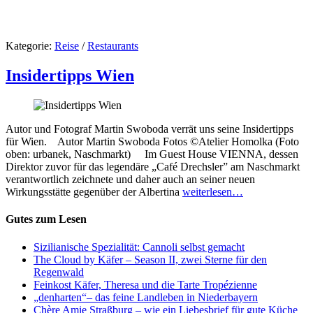
Kategorie:
Reise
/
Restaurants
Insidertipps Wien
Autor und Fotograf Martin Swoboda verrät uns seine Insidertipps
für Wien. Autor Martin Swoboda Fotos ©Atelier Homolka (Foto
oben: urbanek, Naschmarkt) Im Guest House VIENNA, dessen
Direktor zuvor für das legendäre „Café Drechsler” am Naschmarkt
verantwortlich zeichnete und daher auch an seiner neuen
Wirkungsstätte gegenüber der Albertina
weiterlesen…
Gutes zum Lesen
Sizilianische Spezialität: Cannoli selbst gemacht
The Cloud by Käfer – Season II, zwei Sterne für den
Regenwald
Feinkost Käfer, Theresa und die Tarte Tropézienne
„denharten“– das feine Landleben in Niederbayern
Chère Amie Straßburg – wie ein Liebesbrief für gute Küche