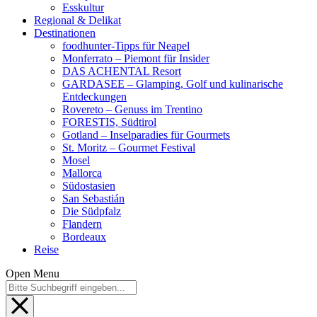
Esskultur
Regional & Delikat
Destinationen
foodhunter-Tipps für Neapel
Monferrato – Piemont für Insider
DAS ACHENTAL Resort
GARDASEE – Glamping, Golf und kulinarische
Entdeckungen
Rovereto – Genuss im Trentino
FORESTIS, Südtirol
Gotland – Inselparadies für Gourmets
St. Moritz – Gourmet Festival
Mosel
Mallorca
Südostasien
San Sebastián
Die Südpfalz
Flandern
Bordeaux
Reise
Open Menu