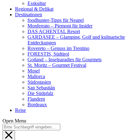
Esskultur
Regional & Delikat
Destinationen
foodhunter-Tipps für Neapel
Monferrato – Piemont für Insider
DAS ACHENTAL Resort
GARDASEE – Glamping, Golf und kulinarische
Entdeckungen
Rovereto – Genuss im Trentino
FORESTIS, Südtirol
Gotland – Inselparadies für Gourmets
St. Moritz – Gourmet Festival
Mosel
Mallorca
Südostasien
San Sebastián
Die Südpfalz
Flandern
Bordeaux
Reise
Open Menu