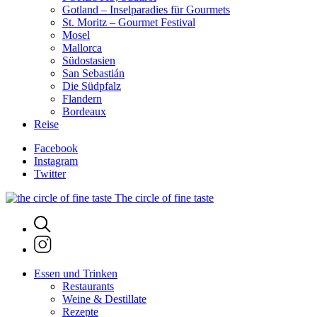
Gotland – Inselparadies für Gourmets
St. Moritz – Gourmet Festival
Mosel
Mallorca
Südostasien
San Sebastián
Die Südpfalz
Flandern
Bordeaux
Reise
Facebook
Instagram
Twitter
The circle of fine taste
Essen und Trinken
Restaurants
Weine & Destillate
Rezepte