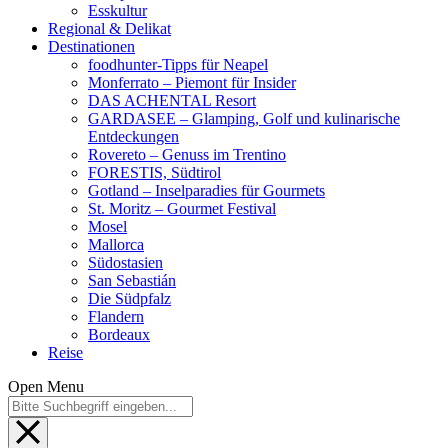
Esskultur
Regional & Delikat
Destinationen
foodhunter-Tipps für Neapel
Monferrato – Piemont für Insider
DAS ACHENTAL Resort
GARDASEE – Glamping, Golf und kulinarische
Entdeckungen
Rovereto – Genuss im Trentino
FORESTIS, Südtirol
Gotland – Inselparadies für Gourmets
St. Moritz – Gourmet Festival
Mosel
Mallorca
Südostasien
San Sebastián
Die Südpfalz
Flandern
Bordeaux
Reise
Open Menu