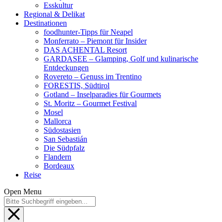
Esskultur
Regional & Delikat
Destinationen
foodhunter-Tipps für Neapel
Monferrato – Piemont für Insider
DAS ACHENTAL Resort
GARDASEE – Glamping, Golf und kulinarische
Entdeckungen
Rovereto – Genuss im Trentino
FORESTIS, Südtirol
Gotland – Inselparadies für Gourmets
St. Moritz – Gourmet Festival
Mosel
Mallorca
Südostasien
San Sebastián
Die Südpfalz
Flandern
Bordeaux
Reise
Open Menu