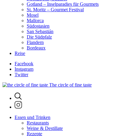
Gotland – Inselparadies für Gourmets
St. Moritz – Gourmet Festival
Mosel
Mallorca
Südostasien
San Sebastián
Die Südpfalz
Flandern
Bordeaux
Reise
Facebook
Instagram
Twitter
The circle of fine taste
Essen und Trinken
Restaurants
Weine & Destillate
Rezepte