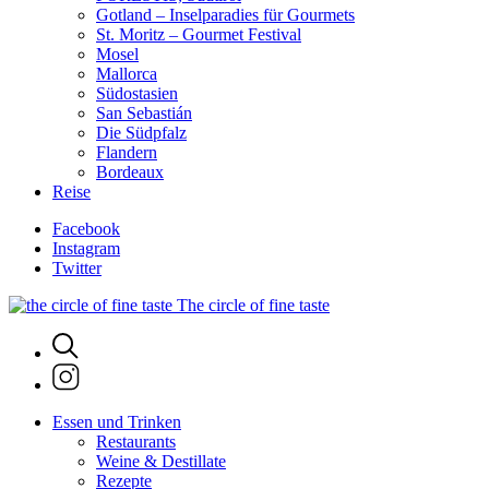
Gotland – Inselparadies für Gourmets
St. Moritz – Gourmet Festival
Mosel
Mallorca
Südostasien
San Sebastián
Die Südpfalz
Flandern
Bordeaux
Reise
Facebook
Instagram
Twitter
The circle of fine taste
Essen und Trinken
Restaurants
Weine & Destillate
Rezepte