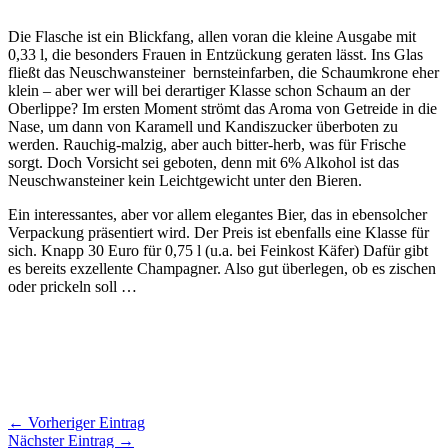
Die Flasche ist ein Blickfang, allen voran die kleine Ausgabe mit
0,33 l, die besonders Frauen in Entzückung geraten lässt. Ins Glas
fließt das Neuschwansteiner bernsteinfarben, die Schaumkrone eher
klein – aber wer will bei derartiger Klasse schon Schaum an der
Oberlippe? Im ersten Moment strömt das Aroma von Getreide in die
Nase, um dann von Karamell und Kandiszucker überboten zu
werden. Rauchig-malzig, aber auch bitter-herb, was für Frische
sorgt. Doch Vorsicht sei geboten, denn mit 6% Alkohol ist das
Neuschwansteiner kein Leichtgewicht unter den Bieren.
Ein interessantes, aber vor allem elegantes Bier, das in ebensolcher
Verpackung präsentiert wird. Der Preis ist ebenfalls eine Klasse für
sich. Knapp 30 Euro für 0,75 l (u.a. bei Feinkost Käfer) Dafür gibt
es bereits exzellente Champagner. Also gut überlegen, ob es zischen
oder prickeln soll …
← Vorheriger Eintrag
Nächster Eintrag →