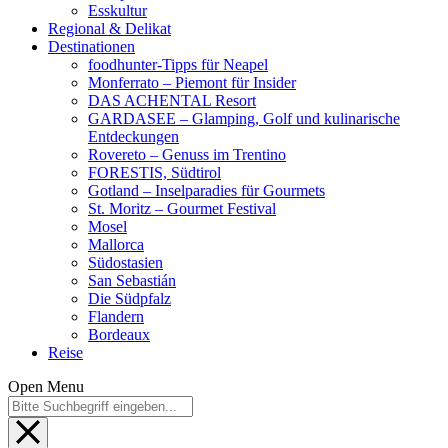
Esskultur
Regional & Delikat
Destinationen
foodhunter-Tipps für Neapel
Monferrato – Piemont für Insider
DAS ACHENTAL Resort
GARDASEE – Glamping, Golf und kulinarische
Entdeckungen
Rovereto – Genuss im Trentino
FORESTIS, Südtirol
Gotland – Inselparadies für Gourmets
St. Moritz – Gourmet Festival
Mosel
Mallorca
Südostasien
San Sebastián
Die Südpfalz
Flandern
Bordeaux
Reise
Open Menu