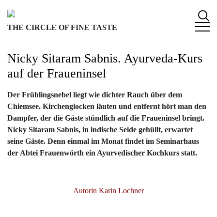
S
k
THE CIRCLE OF FINE TASTE
i
p
t
Nicky Sitaram Sabnis. Ayurveda-Kurs
o
auf der Fraueninsel
c
o
Der Frühlingsnebel liegt wie dichter Rauch über dem
n
Chiemsee. Kirchenglocken läuten und entfernt hört man den
t
Dampfer, der die Gäste stündlich auf die Fraueninsel bringt.
e
Nicky Sitaram Sabnis, in indische Seide gehüllt, erwartet
n
seine Gäste. Denn einmal im Monat findet im Seminarhaus
t
der Abtei Frauenwörth ein Ayurvedischer Kochkurs statt.
Autorin Karin Lochner