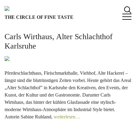
S
k
THE CIRCLE OF FINE TASTE
i
p
t
Carls Wirthaus, Alter Schlachthof
o
Karlsruhe
c
o
n
t
Pferdeschlachthaus, Fleischmarkthalle, Viehhof, Alte Hackerei –
e
längst sind die blutrünstigen Zeiten vorbei. Heute gehört das Areal
n
„Alter Schlachthof” in Karlsruhe den Kreativen, den Events, der
t
Kunst, der Kultur und der Gastronomie. Darunter Carls
Wirtshaus, das hinter der kühlen Glasfassade eine stylisch-
moderne Wirtshaus-Atmosphäre im Industrial Style bietet.
Autorin Sabine Ruhland,
weiterlesen…