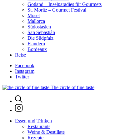
Gotland – Inselparadies für Gourmets
St. Moritz – Gourmet Festival
Mosel
Mallorca
Südostasien
San Sebastián
Die Südpfalz
Flandern
Bordeaux
Reise
Facebook
Instagram
Twitter
The circle of fine taste
Essen und Trinken
Restaurants
Weine & Destillate
Rezepte