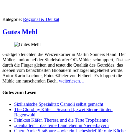
Kategorie:
Regional & Delikat
Gutes Mehl
Goldgelb leuchten die Weizenkörner in Martin Sonners Hand. Der
Müller, Juniorchef der Sindelsdorfer Off-Mühle, schnuppert, lässt sie
durch die Finger gleiten und testet die Qualität des Getreides, das
soeben vom benachbarten Biobauern Schlögel angeliefert wurde.
Autor Karin Lochner, Fotos ©Peter von Felbert Es klappert die
Mühle am rauschenden Bach.
weiterlesen…
Gutes zum Lesen
Sizilianische Spezialität: Cannoli selbst gemacht
The Cloud by Käfer – Season II, zwei Sterne für den
Regenwald
Feinkost Käfer, Theresa und die Tarte Tropézienne
„denharten“– das feine Landleben in Niederbayern
Chère Amie Straßburg – wie ein Liebesbrief für gute Küche