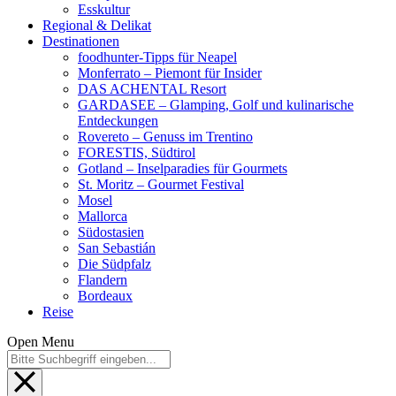
Esskultur
Regional & Delikat
Destinationen
foodhunter-Tipps für Neapel
Monferrato – Piemont für Insider
DAS ACHENTAL Resort
GARDASEE – Glamping, Golf und kulinarische
Entdeckungen
Rovereto – Genuss im Trentino
FORESTIS, Südtirol
Gotland – Inselparadies für Gourmets
St. Moritz – Gourmet Festival
Mosel
Mallorca
Südostasien
San Sebastián
Die Südpfalz
Flandern
Bordeaux
Reise
Open Menu