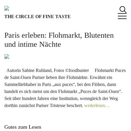
S
k
THE CIRCLE OF FINE TASTE
i
p
t
Paris erleben: Flohmarkt, Blutenten
o
und intime Nächte
c
o
n
t
Autorin Sabine Ruhland, Fotos ©foodhunter Flohmarkt Puces
e
de Saint-Ouen Pariser lieben ihre Flohmärkte. Erwähnt ein
n
Sammelliebhaber in Paris „aux puces“, bei den Flöhen, dann
t
handelt es sich meist um den Flohmarkt „Puces de Saint-Ouen“.
Seit über hundert Jahren eine Institution, wenngleich der Weg
dorthin zunächst Pariser Tristesse beschert.
weiterlesen…
Gutes zum Lesen