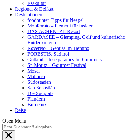
Esskultur
Regional & Delikat
Destinationen
foodhunter-Tipps für Neapel
Monferrato – Piemont für Insider
DAS ACHENTAL Resort
GARDASEE – Glamping, Golf und kulinarische
Entdeckungen
Rovereto – Genuss im Trentino
FORESTIS, Südtirol
Gotland – Inselparadies für Gourmets
St. Moritz – Gourmet Festival
Mosel
Mallorca
Südostasien
San Sebastián
Die Südpfalz
Flandern
Bordeaux
Reise
Open Menu