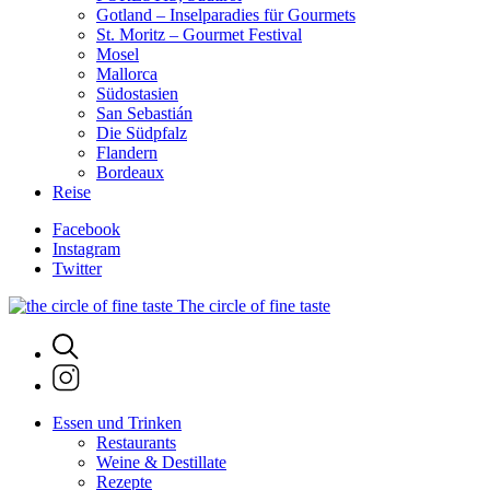
Gotland – Inselparadies für Gourmets
St. Moritz – Gourmet Festival
Mosel
Mallorca
Südostasien
San Sebastián
Die Südpfalz
Flandern
Bordeaux
Reise
Facebook
Instagram
Twitter
The circle of fine taste
Essen und Trinken
Restaurants
Weine & Destillate
Rezepte