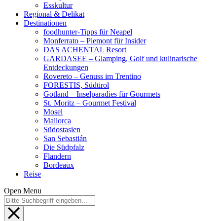
Esskultur
Regional & Delikat
Destinationen
foodhunter-Tipps für Neapel
Monferrato – Piemont für Insider
DAS ACHENTAL Resort
GARDASEE – Glamping, Golf und kulinarische
Entdeckungen
Rovereto – Genuss im Trentino
FORESTIS, Südtirol
Gotland – Inselparadies für Gourmets
St. Moritz – Gourmet Festival
Mosel
Mallorca
Südostasien
San Sebastián
Die Südpfalz
Flandern
Bordeaux
Reise
Open Menu