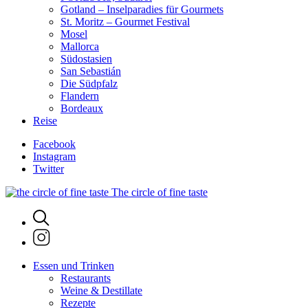
Gotland – Inselparadies für Gourmets
St. Moritz – Gourmet Festival
Mosel
Mallorca
Südostasien
San Sebastián
Die Südpfalz
Flandern
Bordeaux
Reise
Facebook
Instagram
Twitter
The circle of fine taste
Essen und Trinken
Restaurants
Weine & Destillate
Rezepte