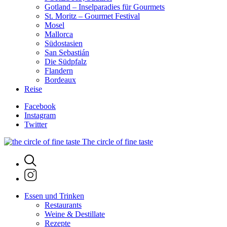
Gotland – Inselparadies für Gourmets
St. Moritz – Gourmet Festival
Mosel
Mallorca
Südostasien
San Sebastián
Die Südpfalz
Flandern
Bordeaux
Reise
Facebook
Instagram
Twitter
The circle of fine taste
Essen und Trinken
Restaurants
Weine & Destillate
Rezepte