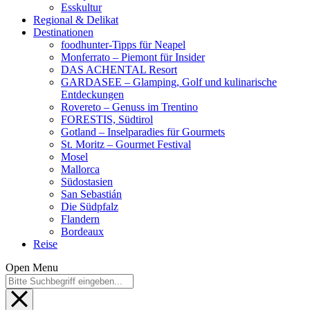
Esskultur
Regional & Delikat
Destinationen
foodhunter-Tipps für Neapel
Monferrato – Piemont für Insider
DAS ACHENTAL Resort
GARDASEE – Glamping, Golf und kulinarische
Entdeckungen
Rovereto – Genuss im Trentino
FORESTIS, Südtirol
Gotland – Inselparadies für Gourmets
St. Moritz – Gourmet Festival
Mosel
Mallorca
Südostasien
San Sebastián
Die Südpfalz
Flandern
Bordeaux
Reise
Open Menu