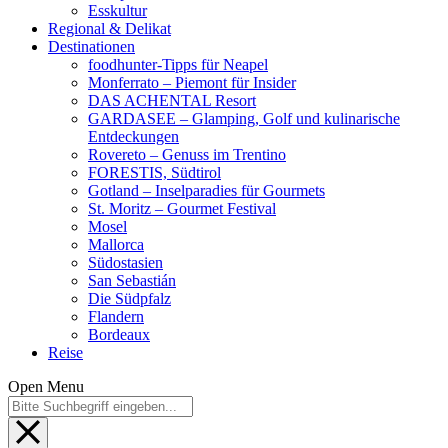
Esskultur
Regional & Delikat
Destinationen
foodhunter-Tipps für Neapel
Monferrato – Piemont für Insider
DAS ACHENTAL Resort
GARDASEE – Glamping, Golf und kulinarische
Entdeckungen
Rovereto – Genuss im Trentino
FORESTIS, Südtirol
Gotland – Inselparadies für Gourmets
St. Moritz – Gourmet Festival
Mosel
Mallorca
Südostasien
San Sebastián
Die Südpfalz
Flandern
Bordeaux
Reise
Open Menu