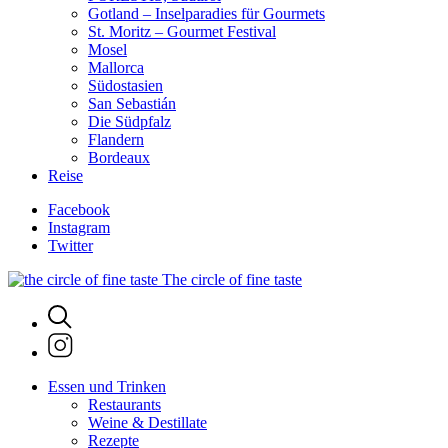
Gotland – Inselparadies für Gourmets
St. Moritz – Gourmet Festival
Mosel
Mallorca
Südostasien
San Sebastián
Die Südpfalz
Flandern
Bordeaux
Reise
Facebook
Instagram
Twitter
The circle of fine taste
Essen und Trinken
Restaurants
Weine & Destillate
Rezepte