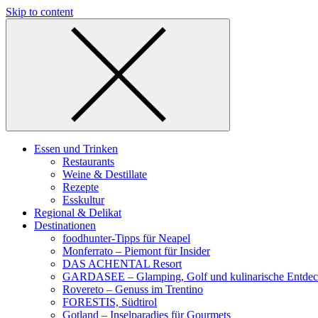
Skip to content
Essen und Trinken
Restaurants
Weine & Destillate
Rezepte
Esskultur
Regional & Delikat
Destinationen
foodhunter-Tipps für Neapel
Monferrato – Piemont für Insider
DAS ACHENTAL Resort
GARDASEE – Glamping, Golf und kulinarische Entde
Rovereto – Genuss im Trentino
FORESTIS, Südtirol
Gotland – Inselparadies für Gourmets