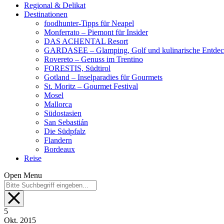
Regional & Delikat
Destinationen
foodhunter-Tipps für Neapel
Monferrato – Piemont für Insider
DAS ACHENTAL Resort
GARDASEE – Glamping, Golf und kulinarische Entde
Rovereto – Genuss im Trentino
FORESTIS, Südtirol
Gotland – Inselparadies für Gourmets
St. Moritz – Gourmet Festival
Mosel
Mallorca
Südostasien
San Sebastián
Die Südpfalz
Flandern
Bordeaux
Reise
Open Menu
5
Okt.
2015