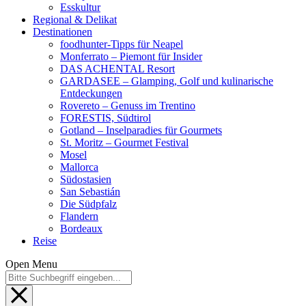
Esskultur
Regional & Delikat
Destinationen
foodhunter-Tipps für Neapel
Monferrato – Piemont für Insider
DAS ACHENTAL Resort
GARDASEE – Glamping, Golf und kulinarische
Entdeckungen
Rovereto – Genuss im Trentino
FORESTIS, Südtirol
Gotland – Inselparadies für Gourmets
St. Moritz – Gourmet Festival
Mosel
Mallorca
Südostasien
San Sebastián
Die Südpfalz
Flandern
Bordeaux
Reise
Open Menu