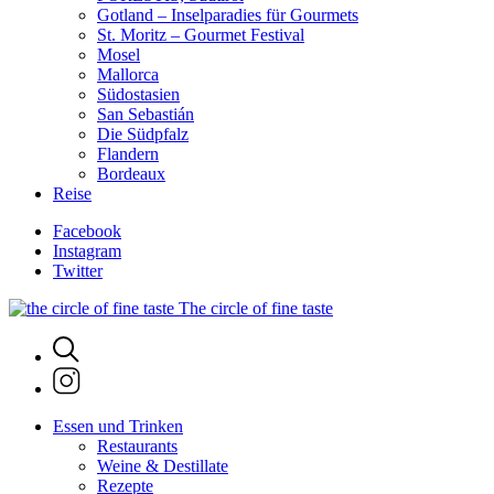
Gotland – Inselparadies für Gourmets
St. Moritz – Gourmet Festival
Mosel
Mallorca
Südostasien
San Sebastián
Die Südpfalz
Flandern
Bordeaux
Reise
Facebook
Instagram
Twitter
The circle of fine taste
Essen und Trinken
Restaurants
Weine & Destillate
Rezepte