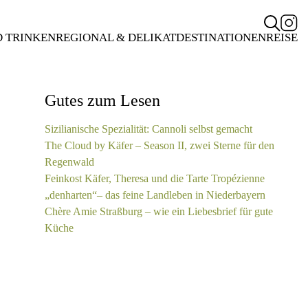
D TRINKEN
REGIONAL & DELIKAT
DESTINATIONEN
REISE
Gutes zum Lesen
Sizilianische Spezialität: Cannoli selbst gemacht
The Cloud by Käfer – Season II, zwei Sterne für den
Regenwald
Feinkost Käfer, Theresa und die Tarte Tropézienne
„denharten“– das feine Landleben in Niederbayern
Chère Amie Straßburg – wie ein Liebesbrief für gute
Küche