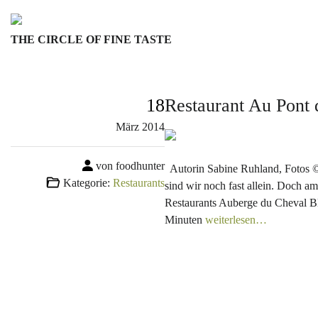
Skip
to
THE CIRCLE OF FINE TASTE
content
18
Restaurant Au Pont 
März
2014
von foodhunter
Autorin Sabine Ruhland, Fotos ©
Kategorie:
Restaurants
sind wir noch fast allein. Doch am
Restaurants Auberge du Cheval Bl
Minuten
weiterlesen…