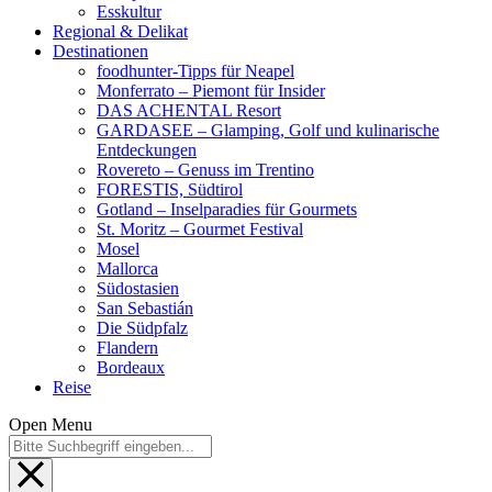
Esskultur
Regional & Delikat
Destinationen
foodhunter-Tipps für Neapel
Monferrato – Piemont für Insider
DAS ACHENTAL Resort
GARDASEE – Glamping, Golf und kulinarische
Entdeckungen
Rovereto – Genuss im Trentino
FORESTIS, Südtirol
Gotland – Inselparadies für Gourmets
St. Moritz – Gourmet Festival
Mosel
Mallorca
Südostasien
San Sebastián
Die Südpfalz
Flandern
Bordeaux
Reise
Open Menu