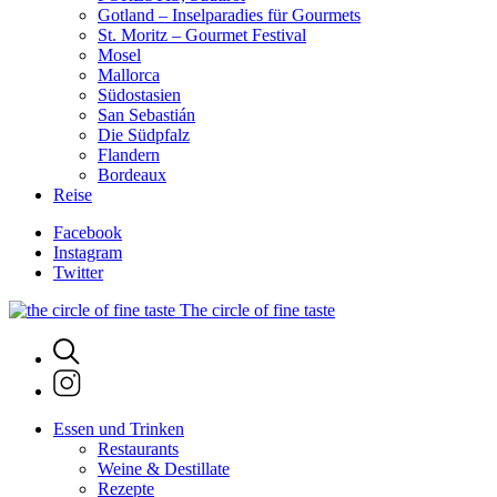
Gotland – Inselparadies für Gourmets
St. Moritz – Gourmet Festival
Mosel
Mallorca
Südostasien
San Sebastián
Die Südpfalz
Flandern
Bordeaux
Reise
Facebook
Instagram
Twitter
The circle of fine taste
Essen und Trinken
Restaurants
Weine & Destillate
Rezepte