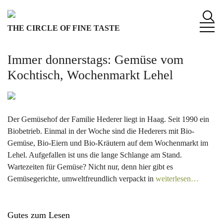
S
k
THE CIRCLE OF FINE TASTE
i
p
t
Immer donnerstags: Gemüse vom
o
Kochtisch, Wochenmarkt Lehel
c
o
n
t
Der Gemüsehof der Familie Hederer liegt in Haag. Seit 1990 ein
e
Biobetrieb. Einmal in der Woche sind die Hederers mit Bio-
n
Gemüse, Bio-Eiern und Bio-Kräutern auf dem Wochenmarkt im
t
Lehel. Aufgefallen ist uns die lange Schlange am Stand.
Wartezeiten für Gemüse? Nicht nur, denn hier gibt es
Gemüsegerichte, umweltfreundlich verpackt in
weiterlesen…
Gutes zum Lesen