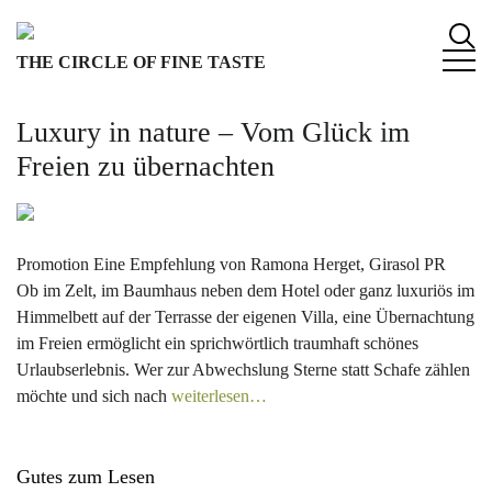
S
k
THE CIRCLE OF FINE TASTE
i
p
t
Luxury in nature – Vom Glück im
o
Freien zu übernachten
c
o
n
t
Promotion Eine Empfehlung von Ramona Herget, Girasol PR
e
Ob im Zelt, im Baumhaus neben dem Hotel oder ganz luxuriös im
n
Himmelbett auf der Terrasse der eigenen Villa, eine Übernachtung
t
im Freien ermöglicht ein sprichwörtlich traumhaft schönes
Urlaubserlebnis. Wer zur Abwechslung Sterne statt Schafe zählen
möchte und sich nach
weiterlesen…
Gutes zum Lesen