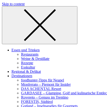
Skip to content
Essen und Trinken
Restaurants
Weine & Destillate
Rezepte
Esskultur
Regional & Delikat
Destinationen
foodhunter-Tipps für Neapel
Monferrato – Piemont für Insider
DAS ACHENTAL Resort
GARDASEE – Glamping, Golf und kulinarische Entde
Rovereto – Genuss im Trentino
FORESTIS, Südtirol
Gotland – Inselparadies für Gourmets