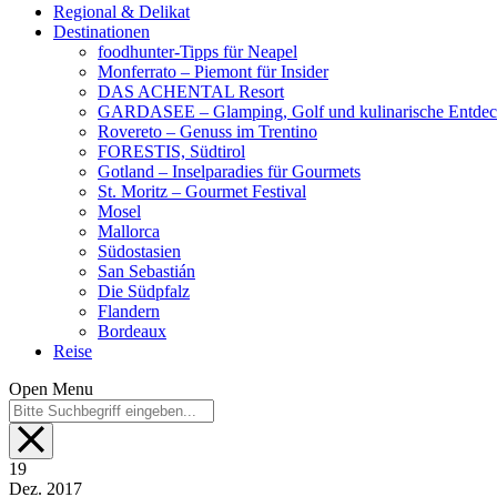
Regional & Delikat
Destinationen
foodhunter-Tipps für Neapel
Monferrato – Piemont für Insider
DAS ACHENTAL Resort
GARDASEE – Glamping, Golf und kulinarische Entde
Rovereto – Genuss im Trentino
FORESTIS, Südtirol
Gotland – Inselparadies für Gourmets
St. Moritz – Gourmet Festival
Mosel
Mallorca
Südostasien
San Sebastián
Die Südpfalz
Flandern
Bordeaux
Reise
Open Menu
19
Dez.
2017