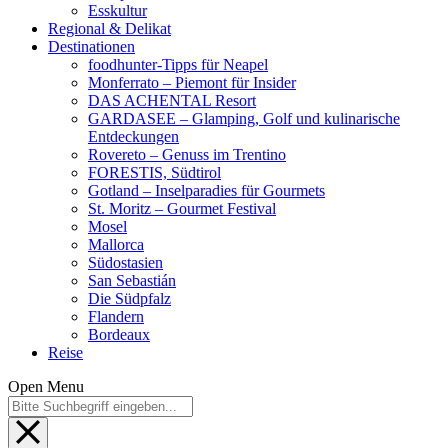
Esskultur
Regional & Delikat
Destinationen
foodhunter-Tipps für Neapel
Monferrato – Piemont für Insider
DAS ACHENTAL Resort
GARDASEE – Glamping, Golf und kulinarische
Entdeckungen
Rovereto – Genuss im Trentino
FORESTIS, Südtirol
Gotland – Inselparadies für Gourmets
St. Moritz – Gourmet Festival
Mosel
Mallorca
Südostasien
San Sebastián
Die Südpfalz
Flandern
Bordeaux
Reise
Open Menu