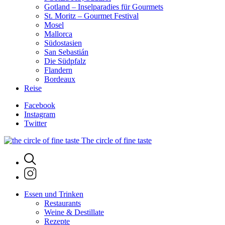
Gotland – Inselparadies für Gourmets
St. Moritz – Gourmet Festival
Mosel
Mallorca
Südostasien
San Sebastián
Die Südpfalz
Flandern
Bordeaux
Reise
Facebook
Instagram
Twitter
The circle of fine taste
Essen und Trinken
Restaurants
Weine & Destillate
Rezepte