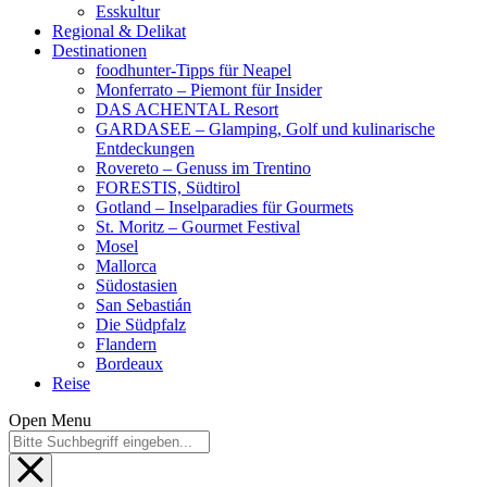
Esskultur
Regional & Delikat
Destinationen
foodhunter-Tipps für Neapel
Monferrato – Piemont für Insider
DAS ACHENTAL Resort
GARDASEE – Glamping, Golf und kulinarische
Entdeckungen
Rovereto – Genuss im Trentino
FORESTIS, Südtirol
Gotland – Inselparadies für Gourmets
St. Moritz – Gourmet Festival
Mosel
Mallorca
Südostasien
San Sebastián
Die Südpfalz
Flandern
Bordeaux
Reise
Open Menu