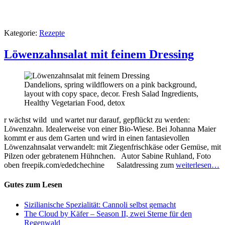
Kategorie:
Rezepte
Löwenzahnsalat mit feinem Dressing
Dandelions, spring wildflowers on a pink background,
layout with copy space, decor. Fresh Salad Ingredients,
Healthy Vegetarian Food, detox
r wächst wild und wartet nur darauf, gepflückt zu werden:
Löwenzahn. Idealerweise von einer Bio-Wiese. Bei Johanna Maier
kommt er aus dem Garten und wird in einen fantasievollen
Löwenzahnsalat verwandelt: mit Ziegenfrischkäse oder Gemüse, mit
Pilzen oder gebratenem Hühnchen. Autor Sabine Ruhland, Foto
oben freepik.com/ededchechine Salatdressing zum
weiterlesen…
Gutes zum Lesen
Sizilianische Spezialität: Cannoli selbst gemacht
The Cloud by Käfer – Season II, zwei Sterne für den
Regenwald