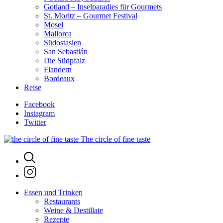
Gotland – Inselparadies für Gourmets
St. Moritz – Gourmet Festival
Mosel
Mallorca
Südostasien
San Sebastián
Die Südpfalz
Flandern
Bordeaux
Reise
Facebook
Instagram
Twitter
The circle of fine taste
Essen und Trinken
Restaurants
Weine & Destillate
Rezepte