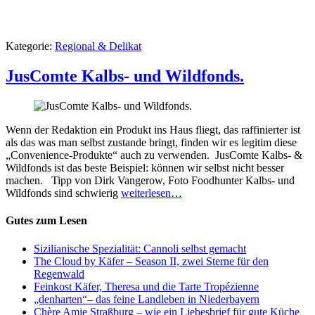
Kategorie:
Regional & Delikat
JusComte Kalbs- und Wildfonds.
Wenn der Redaktion ein Produkt ins Haus fliegt, das raffinierter ist
als das was man selbst zustande bringt, finden wir es legitim diese
„Convenience-Produkte“ auch zu verwenden. JusComte Kalbs- &
Wildfonds ist das beste Beispiel: können wir selbst nicht besser
machen. Tipp von Dirk Vangerow, Foto Foodhunter Kalbs- und
Wildfonds sind schwierig
weiterlesen…
Gutes zum Lesen
Sizilianische Spezialität: Cannoli selbst gemacht
The Cloud by Käfer – Season II, zwei Sterne für den
Regenwald
Feinkost Käfer, Theresa und die Tarte Tropézienne
„denharten“– das feine Landleben in Niederbayern
Chère Amie Straßburg – wie ein Liebesbrief für gute Küche