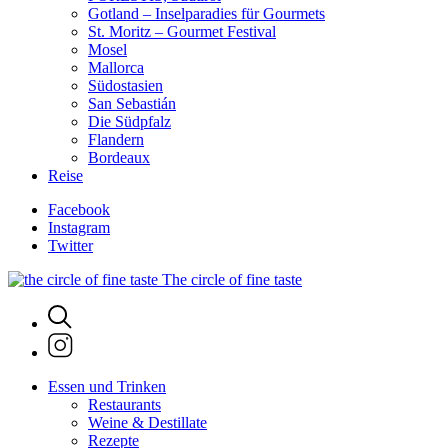
Gotland – Inselparadies für Gourmets
St. Moritz – Gourmet Festival
Mosel
Mallorca
Südostasien
San Sebastián
Die Südpfalz
Flandern
Bordeaux
Reise
Facebook
Instagram
Twitter
The circle of fine taste
Essen und Trinken
Restaurants
Weine & Destillate
Rezepte