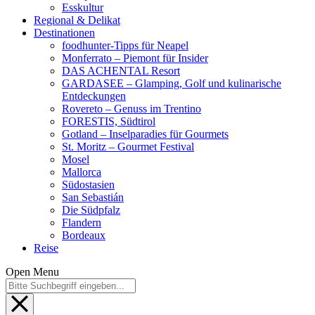
Esskultur
Regional & Delikat
Destinationen
foodhunter-Tipps für Neapel
Monferrato – Piemont für Insider
DAS ACHENTAL Resort
GARDASEE – Glamping, Golf und kulinarische
Entdeckungen
Rovereto – Genuss im Trentino
FORESTIS, Südtirol
Gotland – Inselparadies für Gourmets
St. Moritz – Gourmet Festival
Mosel
Mallorca
Südostasien
San Sebastián
Die Südpfalz
Flandern
Bordeaux
Reise
Open Menu