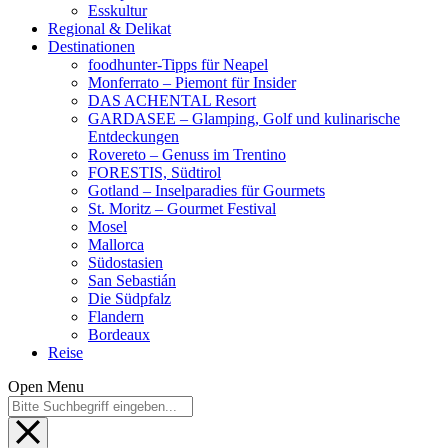
Esskultur
Regional & Delikat
Destinationen
foodhunter-Tipps für Neapel
Monferrato – Piemont für Insider
DAS ACHENTAL Resort
GARDASEE – Glamping, Golf und kulinarische
Entdeckungen
Rovereto – Genuss im Trentino
FORESTIS, Südtirol
Gotland – Inselparadies für Gourmets
St. Moritz – Gourmet Festival
Mosel
Mallorca
Südostasien
San Sebastián
Die Südpfalz
Flandern
Bordeaux
Reise
Open Menu