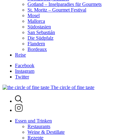
Gotland – Inselparadies für Gourmets
St. Moritz – Gourmet Festival
Mosel
Mallorca
Südostasien
San Sebastián
Die Südpfalz
Flandern
Bordeaux
Reise
Facebook
Instagram
Twitter
The circle of fine taste
Essen und Trinken
Restaurants
Weine & Destillate
Rezepte