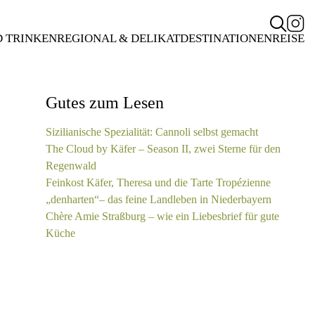
D TRINKEN
REGIONAL & DELIKAT
DESTINATIONEN
REISE
Gutes zum Lesen
Sizilianische Spezialität: Cannoli selbst gemacht
The Cloud by Käfer – Season II, zwei Sterne für den
Regenwald
Feinkost Käfer, Theresa und die Tarte Tropézienne
„denharten“– das feine Landleben in Niederbayern
Chère Amie Straßburg – wie ein Liebesbrief für gute
Küche