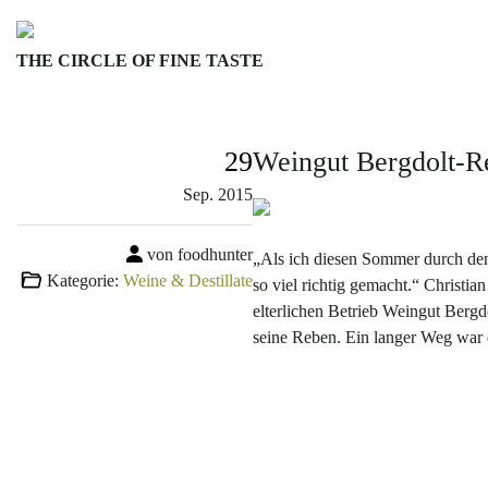
Skip
to
THE CIRCLE OF FINE TASTE
content
29
Weingut Bergdolt-Rei
Sep.
2015
von foodhunter
„Als ich diesen Sommer durch den
Kategorie:
Weine & Destillate
so viel richtig gemacht.“ Christia
elterlichen Betrieb Weingut Berg
seine Reben. Ein langer Weg war