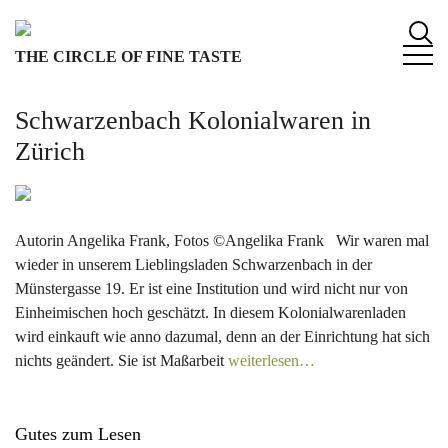
S
k
THE CIRCLE OF FINE TASTE
i
p
t
Schwarzenbach Kolonialwaren in
o
Zürich
c
o
n
t
Autorin Angelika Frank, Fotos ©Angelika Frank Wir waren mal
e
wieder in unserem Lieblingsladen Schwarzenbach in der
n
Münstergasse 19. Er ist eine Institution und wird nicht nur von
t
Einheimischen hoch geschätzt. In diesem Kolonialwarenladen
wird einkauft wie anno dazumal, denn an der Einrichtung hat sich
nichts geändert. Sie ist Maßarbeit
weiterlesen…
Gutes zum Lesen