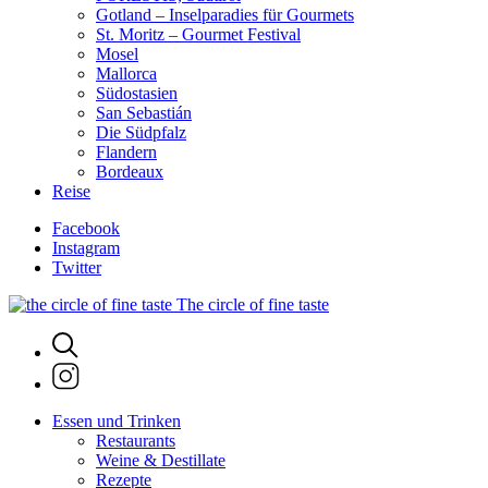
Gotland – Inselparadies für Gourmets
St. Moritz – Gourmet Festival
Mosel
Mallorca
Südostasien
San Sebastián
Die Südpfalz
Flandern
Bordeaux
Reise
Facebook
Instagram
Twitter
The circle of fine taste
Essen und Trinken
Restaurants
Weine & Destillate
Rezepte