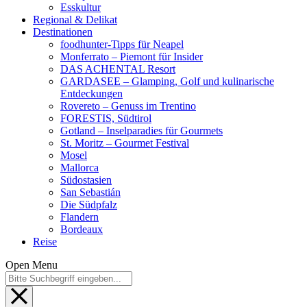
Esskultur
Regional & Delikat
Destinationen
foodhunter-Tipps für Neapel
Monferrato – Piemont für Insider
DAS ACHENTAL Resort
GARDASEE – Glamping, Golf und kulinarische
Entdeckungen
Rovereto – Genuss im Trentino
FORESTIS, Südtirol
Gotland – Inselparadies für Gourmets
St. Moritz – Gourmet Festival
Mosel
Mallorca
Südostasien
San Sebastián
Die Südpfalz
Flandern
Bordeaux
Reise
Open Menu