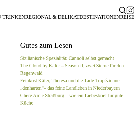
D TRINKEN
REGIONAL & DELIKAT
DESTINATIONEN
REISE
Gutes zum Lesen
Sizilianische Spezialität: Cannoli selbst gemacht
The Cloud by Käfer – Season II, zwei Sterne für den
Regenwald
Feinkost Käfer, Theresa und die Tarte Tropézienne
„denharten“– das feine Landleben in Niederbayern
Chère Amie Straßburg – wie ein Liebesbrief für gute
Küche