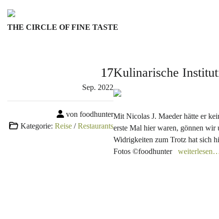
Skip
to
THE CIRCLE OF FINE TASTE
content
17
Kulinarische Institu
Sep.
2022
von foodhunter
Mit Nicolas J. Maeder hätte er ke
Kategorie:
Reise
/
Restaurants
erste Mal hier waren, gönnen wir
Widrigkeiten zum Trotz hat sich h
Fotos ©foodhunter
weiterlesen