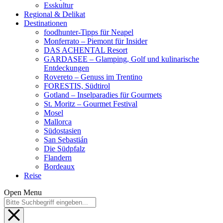
Esskultur
Regional & Delikat
Destinationen
foodhunter-Tipps für Neapel
Monferrato – Piemont für Insider
DAS ACHENTAL Resort
GARDASEE – Glamping, Golf und kulinarische
Entdeckungen
Rovereto – Genuss im Trentino
FORESTIS, Südtirol
Gotland – Inselparadies für Gourmets
St. Moritz – Gourmet Festival
Mosel
Mallorca
Südostasien
San Sebastián
Die Südpfalz
Flandern
Bordeaux
Reise
Open Menu