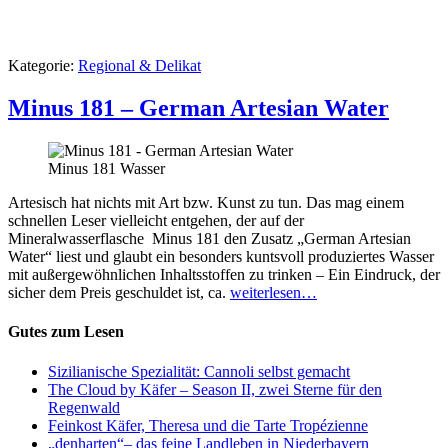
Kategorie:
Regional & Delikat
Minus 181 – German Artesian Water
Minus 181 Wasser
Artesisch hat nichts mit Art bzw. Kunst zu tun. Das mag einem
schnellen Leser vielleicht entgehen, der auf der
Mineralwasserflasche Minus 181 den Zusatz „German Artesian
Water“ liest und glaubt ein besonders kuntsvoll produziertes Wasser
mit außergewöhnlichen Inhaltsstoffen zu trinken – Ein Eindruck, der
sicher dem Preis geschuldet ist, ca.
weiterlesen…
Gutes zum Lesen
Sizilianische Spezialität: Cannoli selbst gemacht
The Cloud by Käfer – Season II, zwei Sterne für den
Regenwald
Feinkost Käfer, Theresa und die Tarte Tropézienne
„denharten“– das feine Landleben in Niederbayern