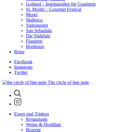
Gotland – Inselparadies für Gourmets
St. Moritz – Gourmet Festival
Mosel
Mallorca
Südostasien
San Sebastián
Die Südpfalz
Flandern
Bordeaux
Reise
Facebook
Instagram
Twitter
The circle of fine taste
Essen und Trinken
Restaurants
Weine & Destillate
Rezepte