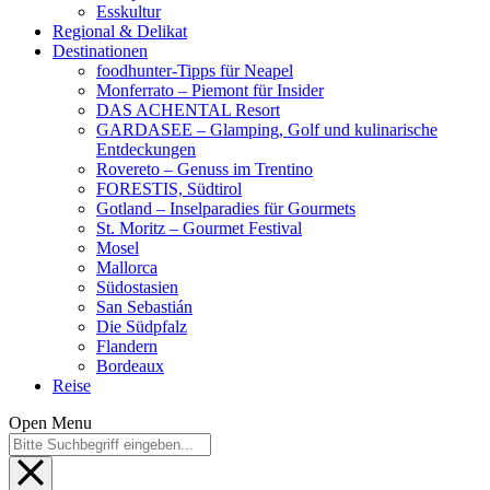
Esskultur
Regional & Delikat
Destinationen
foodhunter-Tipps für Neapel
Monferrato – Piemont für Insider
DAS ACHENTAL Resort
GARDASEE – Glamping, Golf und kulinarische
Entdeckungen
Rovereto – Genuss im Trentino
FORESTIS, Südtirol
Gotland – Inselparadies für Gourmets
St. Moritz – Gourmet Festival
Mosel
Mallorca
Südostasien
San Sebastián
Die Südpfalz
Flandern
Bordeaux
Reise
Open Menu