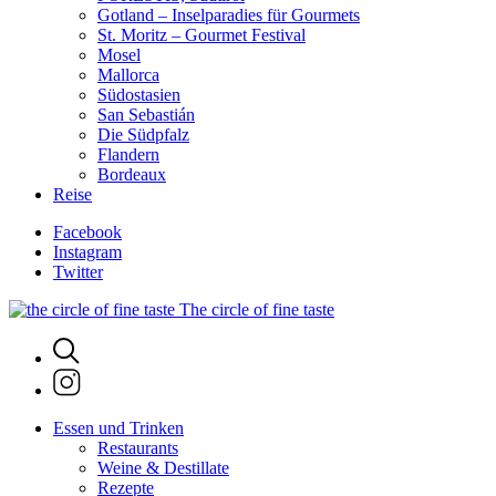
Gotland – Inselparadies für Gourmets
St. Moritz – Gourmet Festival
Mosel
Mallorca
Südostasien
San Sebastián
Die Südpfalz
Flandern
Bordeaux
Reise
Facebook
Instagram
Twitter
The circle of fine taste
Essen und Trinken
Restaurants
Weine & Destillate
Rezepte