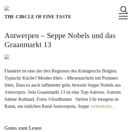
S
k
THE CIRCLE OF FINE TASTE
i
p
t
Antwerpen – Seppe Nobels und das
o
Graanmarkt 13
c
o
n
t
Flandern ist eine der drei Regionen des Königreichs Belgien.
e
Typische Küche? Moules frites – Miesmuscheln mit Pommes
n
frites. Dass es auch raffinierter geht, beweist Seppe Nobels aus
t
Antwerpen. Sein Graanmarkt 13 ist eine Top-Adresse. Autorin
Sabine Ruhland, Fotos ©foodhunter Sieben Uhr morgens in
Ranst, am östlichen Rand Antwerpens. Seppe
weiterlesen…
Gutes zum Lesen