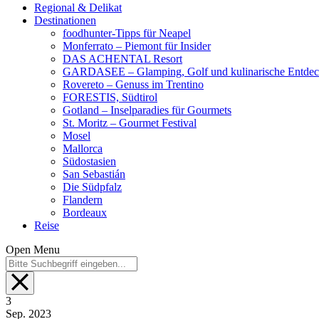
Regional & Delikat
Destinationen
foodhunter-Tipps für Neapel
Monferrato – Piemont für Insider
DAS ACHENTAL Resort
GARDASEE – Glamping, Golf und kulinarische Entde
Rovereto – Genuss im Trentino
FORESTIS, Südtirol
Gotland – Inselparadies für Gourmets
St. Moritz – Gourmet Festival
Mosel
Mallorca
Südostasien
San Sebastián
Die Südpfalz
Flandern
Bordeaux
Reise
Open Menu
3
Sep.
2023