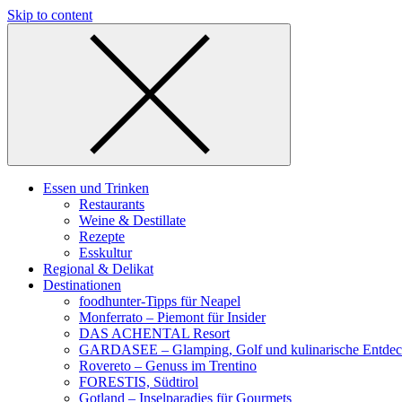
Skip to content
Essen und Trinken
Restaurants
Weine & Destillate
Rezepte
Esskultur
Regional & Delikat
Destinationen
foodhunter-Tipps für Neapel
Monferrato – Piemont für Insider
DAS ACHENTAL Resort
GARDASEE – Glamping, Golf und kulinarische Entde
Rovereto – Genuss im Trentino
FORESTIS, Südtirol
Gotland – Inselparadies für Gourmets