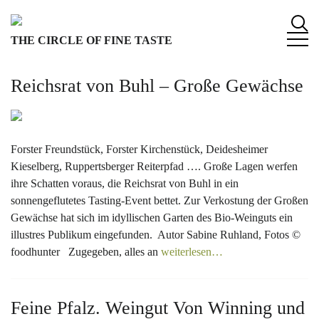
S
k
THE CIRCLE OF FINE TASTE
i
p
t
Reichsrat von Buhl – Große Gewächse
o
c
o
n
Forster Freundstück, Forster Kirchenstück, Deidesheimer
t
Kieselberg, Ruppertsberger Reiterpfad …. Große Lagen werfen
e
ihre Schatten voraus, die Reichsrat von Buhl in ein
n
sonnengeflutetes Tasting-Event bettet. Zur Verkostung der Großen
t
Gewächse hat sich im idyllischen Garten des Bio-Weinguts ein
illustres Publikum eingefunden. Autor Sabine Ruhland, Fotos ©
foodhunter Zugegeben, alles an
weiterlesen…
Feine Pfalz. Weingut Von Winning und