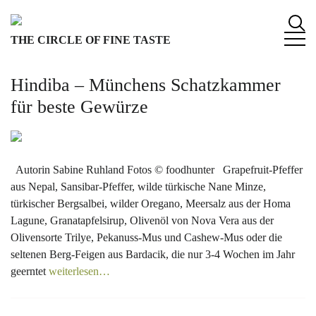
S
k
THE CIRCLE OF FINE TASTE
i
p
t
Hindiba – Münchens Schatzkammer
o
für beste Gewürze
c
o
n
t
Autorin Sabine Ruhland Fotos © foodhunter Grapefruit-Pfeffer
e
aus Nepal, Sansibar-Pfeffer, wilde türkische Nane Minze,
n
türkischer Bergsalbei, wilder Oregano, Meersalz aus der Homa
t
Lagune, Granatapfelsirup, Olivenöl von Nova Vera aus der
Olivensorte Trilye, Pekanuss-Mus und Cashew-Mus oder die
seltenen Berg-Feigen aus Bardacik, die nur 3-4 Wochen im Jahr
geerntet
weiterlesen…