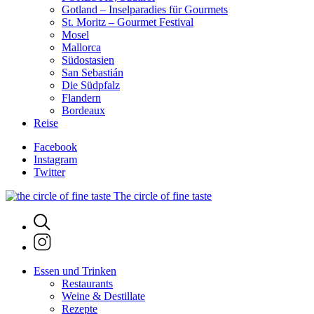
Gotland – Inselparadies für Gourmets
St. Moritz – Gourmet Festival
Mosel
Mallorca
Südostasien
San Sebastián
Die Südpfalz
Flandern
Bordeaux
Reise
Facebook
Instagram
Twitter
The circle of fine taste
Essen und Trinken
Restaurants
Weine & Destillate
Rezepte