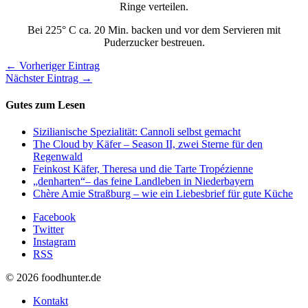
Ringe verteilen.
Bei 225° C ca. 20 Min. backen und vor dem Servieren mit
Puderzucker bestreuen.
← Vorheriger Eintrag
Nächster Eintrag →
Gutes zum Lesen
Sizilianische Spezialität: Cannoli selbst gemacht
The Cloud by Käfer – Season II, zwei Sterne für den
Regenwald
Feinkost Käfer, Theresa und die Tarte Tropézienne
„denharten“– das feine Landleben in Niederbayern
Chère Amie Straßburg – wie ein Liebesbrief für gute Küche
Facebook
Twitter
Instagram
RSS
© 2026 foodhunter.de
Kontakt