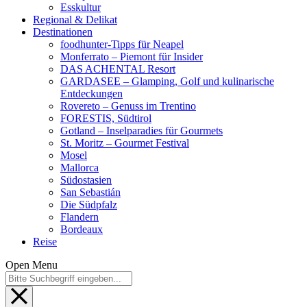
Esskultur
Regional & Delikat
Destinationen
foodhunter-Tipps für Neapel
Monferrato – Piemont für Insider
DAS ACHENTAL Resort
GARDASEE – Glamping, Golf und kulinarische
Entdeckungen
Rovereto – Genuss im Trentino
FORESTIS, Südtirol
Gotland – Inselparadies für Gourmets
St. Moritz – Gourmet Festival
Mosel
Mallorca
Südostasien
San Sebastián
Die Südpfalz
Flandern
Bordeaux
Reise
Open Menu